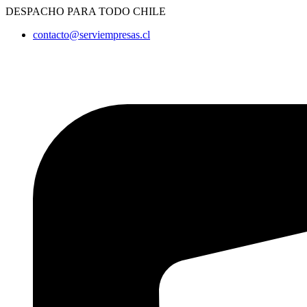
Ir
DESPACHO PARA TODO CHILE
al
contacto@serviempresas.cl
contenido