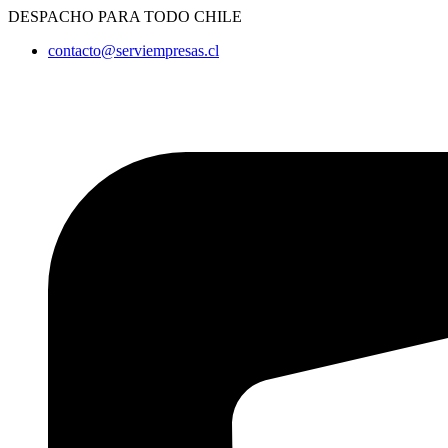
Ir
DESPACHO PARA TODO CHILE
al
contacto@serviempresas.cl
contenido