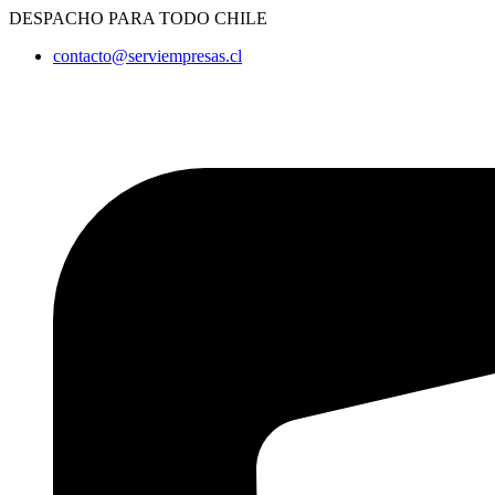
Ir
DESPACHO PARA TODO CHILE
al
contacto@serviempresas.cl
contenido