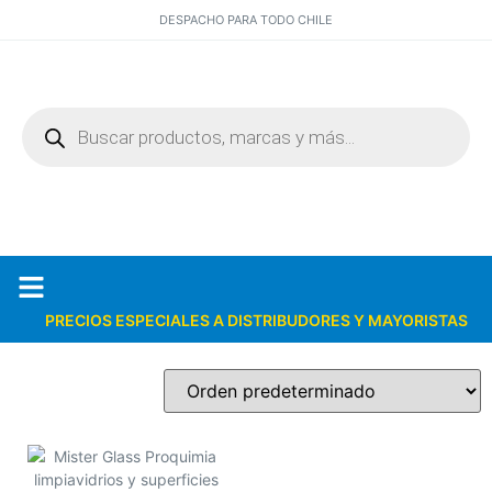
DESPACHO PARA TODO CHILE
PRECIOS ESPECIALES A DISTRIBUDORES Y MAYORISTAS
Quiénes somos
Catálogos PDF