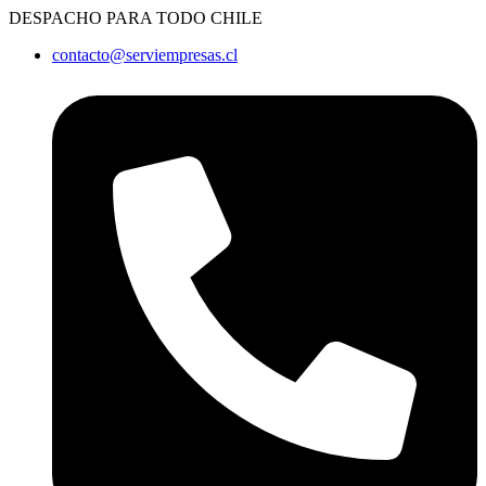
Ir
DESPACHO PARA TODO CHILE
al
contacto@serviempresas.cl
contenido