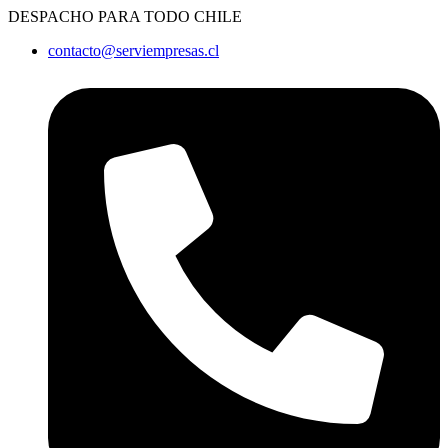
Ir
DESPACHO PARA TODO CHILE
al
contacto@serviempresas.cl
contenido