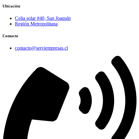
Ubicación
Celia solar #40, San Joaquín
Región Metropolitana
Contacto
contacto@serviempresas.cl