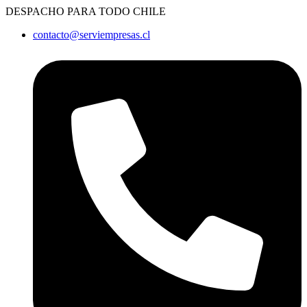
Ir
DESPACHO PARA TODO CHILE
al
contacto@serviempresas.cl
contenido