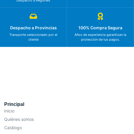
Despacho a Regiones
Despacho a Provincias
100% Compra Segura
Transporte seleccionado por el
Años de experiencia garantizan la
cliente
protección de tus pagos.
Principal
Inicio
Quiénes somos
Catálogo