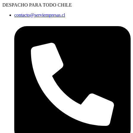
Ir
DESPACHO PARA TODO CHILE
al
contacto@serviempresas.cl
contenido