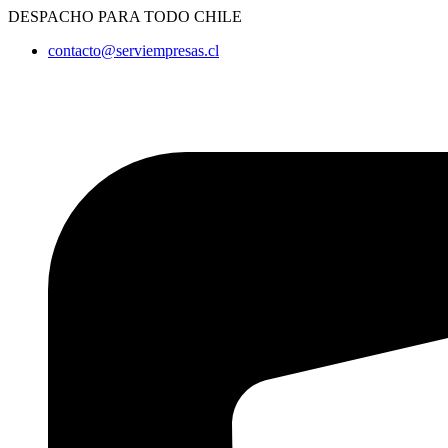
Ir
DESPACHO PARA TODO CHILE
al
contacto@serviempresas.cl
contenido