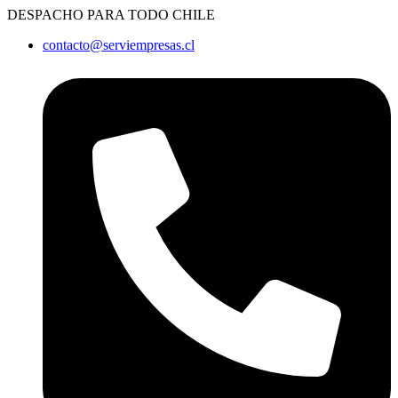
Ir
DESPACHO PARA TODO CHILE
al
contacto@serviempresas.cl
contenido