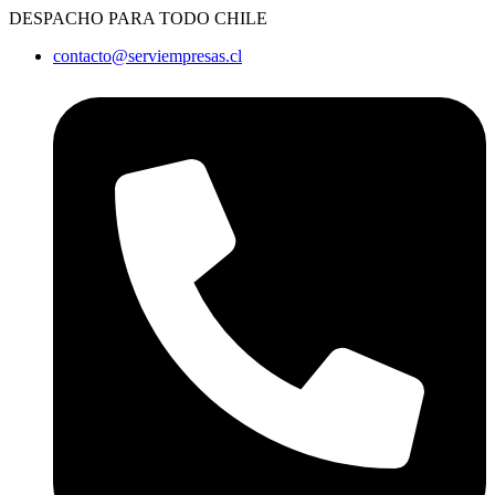
Ir
DESPACHO PARA TODO CHILE
al
contacto@serviempresas.cl
contenido