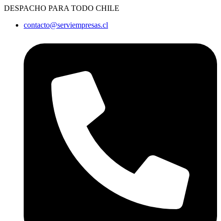
Ir
DESPACHO PARA TODO CHILE
al
contacto@serviempresas.cl
contenido