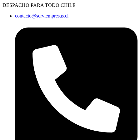
Ir
DESPACHO PARA TODO CHILE
al
contacto@serviempresas.cl
contenido