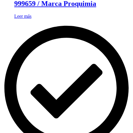
999659 / Marca Proquimia
Leer más