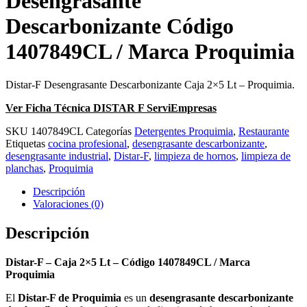
Desengrasante
Descarbonizante Código
1407849CL / Marca Proquimia
Distar-F Desengrasante Descarbonizante Caja 2×5 Lt – Proquimia.
Ver Ficha Técnica DISTAR F ServiEmpresas
SKU
1407849CL
Categorías
Detergentes Proquimia
,
Restaurante
Etiquetas
cocina profesional
,
desengrasante descarbonizante
,
desengrasante industrial
,
Distar-F
,
limpieza de hornos
,
limpieza de
planchas
,
Proquimia
Descripción
Valoraciones (0)
Descripción
Distar-F – Caja 2×5 Lt – Código 1407849CL / Marca
Proquimia
El
Distar-F de Proquimia
es un
desengrasante descarbonizante