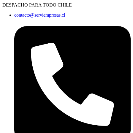
Ir
DESPACHO PARA TODO CHILE
al
contacto@serviempresas.cl
contenido