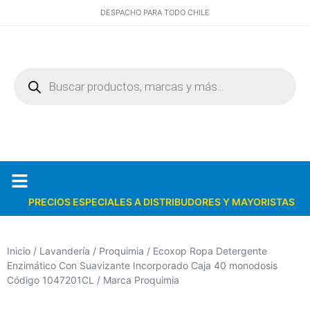
DESPACHO PARA TODO CHILE
PRECIOS ESPECIALES A DISTRIBUDORES Y MAYORISTAS
Quiénes somos
Catálogos PDF
Inicio
/
Lavandería
/
Proquimia
/ Ecoxop Ropa Detergente
Enzimático Con Suavizante Incorporado Caja 40 monodosis
Código 1047201CL / Marca Proquimia