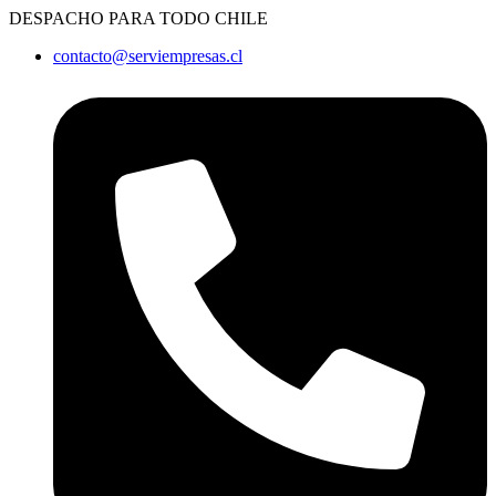
Ir
DESPACHO PARA TODO CHILE
al
contacto@serviempresas.cl
contenido