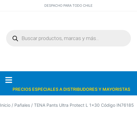
DESPACHO PARA TODO CHILE
PRECIOS ESPECIALES A DISTRIBUDORES Y MAYORISTAS
Quiénes somos
Catálogos PDF
Inicio
/
Pañales
/ TENA Pants Ultra Protect L 1×30 Código IN76185