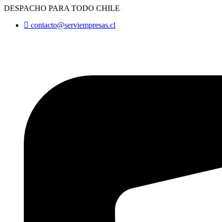
Ir
DESPACHO PARA TODO CHILE
al
contacto@serviempresas.cl
contenido