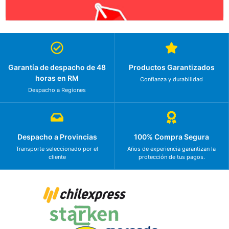
Garantía de despacho de 48
Productos Garantizados
horas en RM
Confianza y durabilidad
Despacho a Regiones
Despacho a Provincias
100% Compra Segura
Transporte seleccionado por el
Años de experiencia garantizan la
cliente
protección de tus pagos.